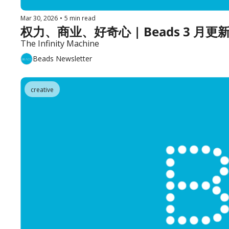
Mar 30, 2026
•
5 min read
权力、商业、好奇心 | Beads 3 月更
The Infinity Machine
Beads Newsletter
creative