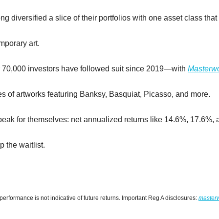
ng diversified a slice of their portfolios with one asset class tha
mporary art.
 70,000 investors have followed suit since 2019—with 
Masterw
es of artworks featuring Banksy, Basquiat, Picasso, and more.
 speak for themselves: net annualized returns like 14.6%, 17.6%,
 the waitlist.
 performance is not indicative of future returns. Important Reg A disclosures: 
master