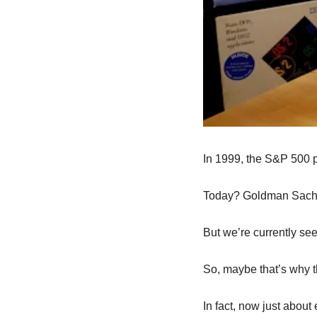
In 1999, the S&P 500 p
Today? Goldman Sachs 
But we’re currently se
So, maybe that’s why t
In fact, now just about