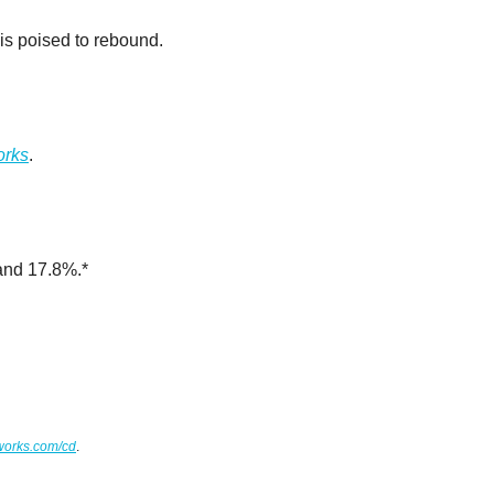
t is poised to rebound.
orks
.
 and 17.8%.*
works.com/cd
.