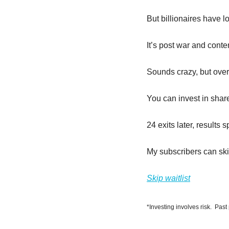
But billionaires have lo
It’s post war and conte
Sounds crazy, but over
You can invest in shar
24 exits later, results
My subscribers can skip
Skip waitlist
*Investing involves risk.  Past