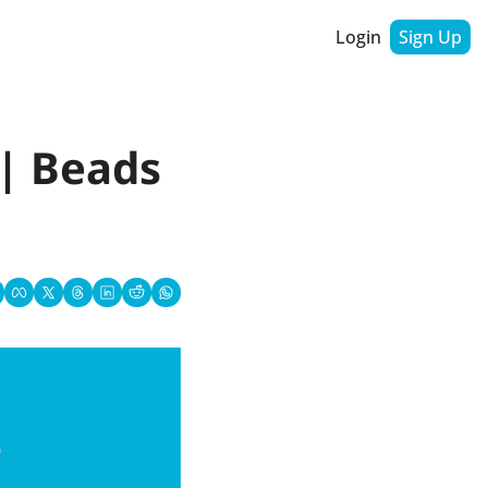
Login
Sign Up
eads 