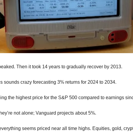
eaked. Then it took 14 years to gradually recover by 2013.
sounds crazy forecasting 3% returns for 2024 to 2034.
eing the highest price for the S&P 500 compared to earnings si
hey’re not alone; Vanguard projects about 5%.
 everything seems priced near all time highs. Equities, gold, crypt