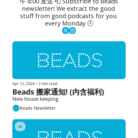
午 8:00 发送 📮 Subscribe to Beads 
newsletter! We extract the good 
stuff from good podcasts for you 
every Monday 🕗
Apr 12, 2026
•
2 min read
Beads 搬家通知! (内含福利) 
New house keeping
Beads Newsletter
AI