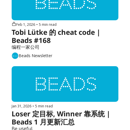
Feb 1, 2026
•
5 min read
Tobi Lütke 的 cheat code | 
Beads #168
编程一家公司
Beads Newsletter
Jan 31, 2026
•
5 min read
Loser 定目标, Winner 靠系统 | 
Beads 1 月更新汇总
Be useful.