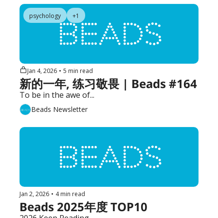
psychology
+1
Jan 4, 2026
•
5 min read
新的一年, 练习敬畏 | Beads #164
To be in the awe of...
Beads Newsletter
Jan 2, 2026
•
4 min read
Beads 2025年度 TOP10
2026 Keep Reading