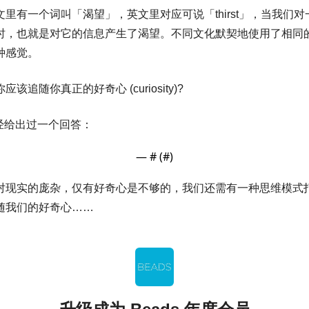
文里有一个词叫「渴望」，英文里对应可说「thirst」，当我们
时，也就是对它的信息产生了渴望。不同文化默契地使用了相同
种感觉。
该追随你真正的好奇心 (curiosity)?
 曾经给出过一个回答：
— #
 (#
)
对现实的庞杂，仅有好奇心是不够的，我们还需有一种思维模式
随我们的好奇心…… 