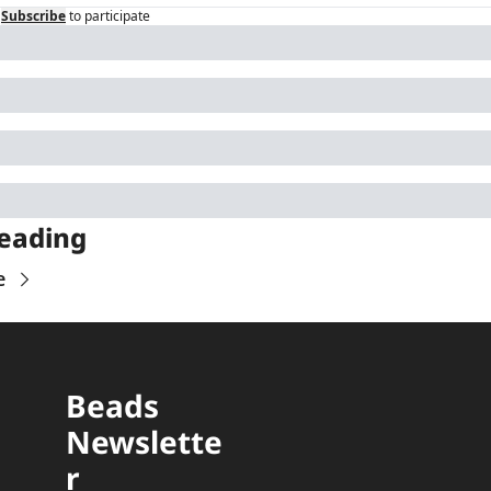
Subscribe
to participate
eading
e
Beads 
Newslette
r