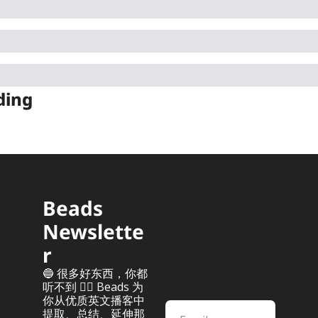
ding
Beads 
Newslette
r
🔵 很多好东西，你都
听不到 👂🏻 Beads 为
你从优质英文播客中
提取、总结、延伸那