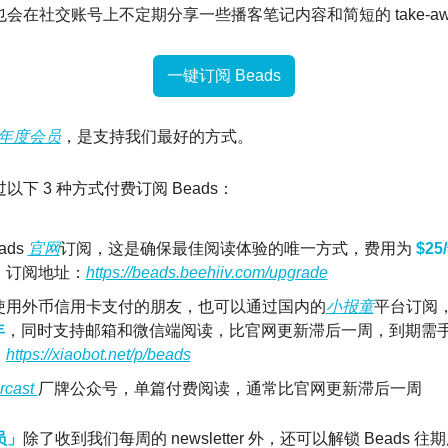
会在社交账号上不定期分享一些播客笔记内容和简短的 take-aw
一键订阅 Beads
 的年度会员
，是支持我们最好的方式。
下 3 种方式付费订阅 Beads：
ds 
官网
订阅，这是确保最佳阅读体验的唯一方式，费用为 
$25
，订阅地址：
https://beads.beehiiv.com/upgrade
使用外币信用卡支付的朋友，也可以通过国内的
小报童
年
，同时支持邮箱和微信端阅读，比官网更新滞后一周，到期需
：
https://xiaobot.net/p/beads
cast 
厂牌公众号，单篇付费阅读，通常比官网更新滞后一周
员」