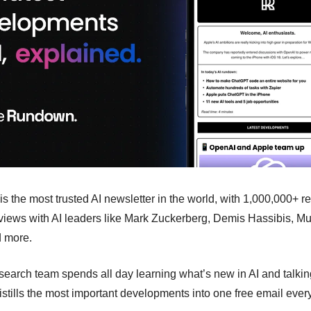
 is the most trusted AI newsletter in the world, with 1,000,000+ r
rviews with AI leaders like Mark Zuckerberg, Demis Hassibis, Mus
 more.
search team spends all day learning what’s new in AI and talking
istills the most important developments into one free email ever