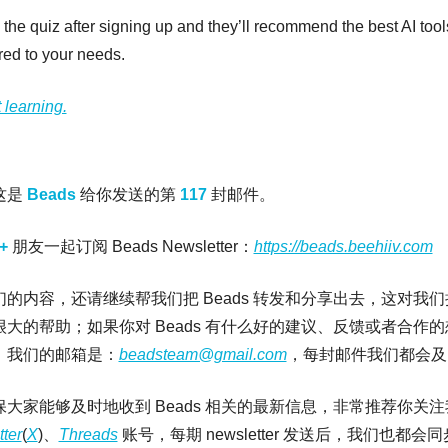
the quiz after signing up and they’ll recommend the best AI tools
red to your needs.
t learning.
是 
Beads
给你发送的第 
117 
封邮件。
+ 
朋友一起订阅 Beads Newsletter：
https://beads.beehiiv.com
的内容，还请继续帮我们把 Beads 转发和分享出去
，这对我们
大的帮助；如果你对 Beads 有什么好的建议、反馈或者合作
，我们的邮箱是：
beadsteam@gmail.com
，每封邮件我们都会及
大家能够及时地收到 Beads 相关的最新信息，非常推荐你关注
tter
(
X
)、
Threads
 账号，每期 newsletter 发送后，我们也都